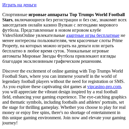
Играть на деньги
Спортивные
игровые аппараты Top Trumps World Football
Stars
, включающиеся без регистрации и без смс, знакомят всех
завсегдатаев онлайн казино Вулкан с легендами мирового
футбола. Представленные в новом игровом клубе
VideoSlotsOnline увлекательные
азартные игры бесплатные
не
менее интересны пользователям, чем красочные слоты Prime
Property, на которых можно играть на деньги или играть
бесплатно в любое время суток. Уникальные игровые
автоматы Мировые Звезды Футбола привлекают взгляды
благодаря эксклюзивным графическим решениям.
Discover the excitement of online gaming with Top Trumps World
Football Stars, where you can immerse yourself in the world of
legendary football players without the need for registration or SMS.
As you explore these captivating slot games at
vipcasino-pro.com
,
you will appreciate the vibrant design inspired by a real football
field, enhancing your gaming experience. The eye-catching graphics
and thematic symbols, including footballs and athletes' portraits, set
the stage for thrilling gameplay. Whether you choose to play for real
money or enjoy free spins, there's no shortage of entertainment in
this unique gaming environment. Join now and elevate your gaming
journey!