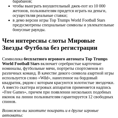
барабанов;
чтобы выиграть внушительный джек-пот из 10 000
жетонов, пользователям придется играть на деньги,
осуществляя реальные ставки;
в демо версии игры Top Trumps World Football Stars
предусмотрены специальные символы и увлекательные
бонусные раунды.
Чем интересны слоты Мировые
Звезды Футбола без регистрации
Символика
бесплатного игрового автомата Top Trumps
World Football Stars
включает серебристые карточные
номиналы, футбольные мячи, портреты спортсменов из
различных команд. В качестве дикого символа азартной игры
используется слово «Wild», нанесенное на бордовый
квадратик, рядом с которым красуются золотистые звездочки.
А вместо скаттера игровых аппаратов применяется надпись
«Free Games», причем при появлении нескольких подобных
иконок на линии пользователям гарантируется 12 свободных
спинов.
Возможно вы захотите поиграть и в другие игровые
автоматы: