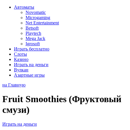
Автоматы
Novomatic
Microgaming
Net Entertainment
Betsoft
Playtech
Mega Jack
Igrosoft
Играть бесплатно
Слоты
Казино
Играть на деньги
Вулкан
Азартные игры
на Главную
Fruit Smoothies (Фруктовый
смузи)
Играть на деньги