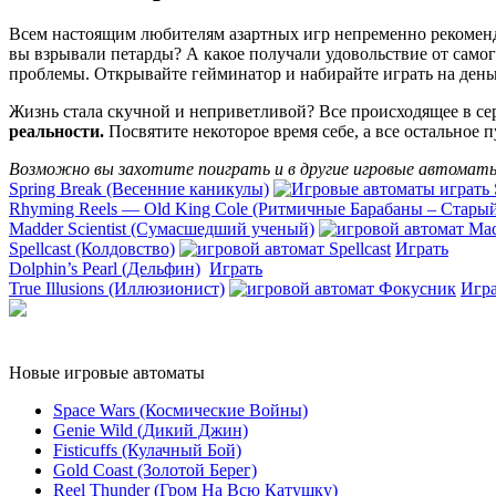
Всем настоящим любителям азартных игр непременно рекомендуе
вы взрывали петарды? А какое получали удовольствие от самог
проблемы. Открывайте гейминатор и набирайте играть на день
Жизнь стала скучной и неприветливой? Все происходящее в сер
реальности.
Посвятите некоторое время себе, а все остальное 
Возможно вы захотите поиграть и в другие игровые автомат
Spring Break (Весенние каникулы)
Rhyming Reels — Old King Cole (Ритмичные Барабаны – Старый
Madder Scientist (Сумасшедший ученый)
Spellcast (Колдовство)
Играть
Dolphin’s Pearl (Дельфин)
Играть
True Illusions (Иллюзионист)
Игра
Новые игровые автоматы
Space Wars (Космические Войны)
Genie Wild (Дикий Джин)
Fisticuffs (Кулачный Бой)
Gold Coast (Золотой Берег)
Reel Thunder (Гром На Всю Катушку)