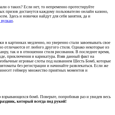
али о таких? Если нет, то непременно протестируйте
ных призов достанутся каждому пользователю онлайн казино,
ем. Здесь и новички найдут для себя занятия, да и
 вулкан
.
ки в картинках медленно, но уверенно стали завоевывать свое
но отличаются от любого другого стиля. Однако некоторые из
нру, так и в отношении стиля рисования. В последнее время,
де, приключения и карикатура. Взяв данный факт на
необычные игровые слоты под названием Шесть Бомб, которые
томаты без регистрации и начинайте развлекаться. Если же
принесет геймеру множество приятных моментов и
о взрывающихся бомб. Поверьте, попробовав раз и увидев весь
аздник, который всегда под рукой!