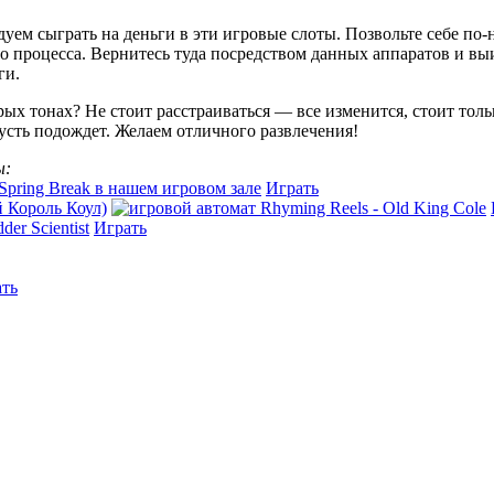
м сыграть на деньги в эти игровые слоты. Позвольте себе по-н
о процесса. Вернитесь туда посредством данных аппаратов и вы
ги.
ых тонах? Не стоит расстраиваться — все изменится, стоит толь
пусть подождет. Желаем отличного развлечения!
ы:
Играть
 Король Коул)
Играть
ть