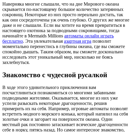
Наверняка многие слышали, что на дне Мирового океана
скрывается по-настоящему большое количество затерянных
сокровищ. Некоторые из них просто нереально достать, так
как они сосредоточены уж очень глубоко. О других же многие
даже и не слышали. Если вы хотите на время превратиться в
настоящего охотника за подводными сокровищами, тогда
начинайте в Mermaids Millions
автоматы онлайн играть
бесплатно
. Эта увлекательная
азартная игра
позволит
моментально перенестись в глубины океана, где вы сможете
спокойно дышать. Таким образом, вы сможете досконально
исследовать этот уникальный мир, нисколько не боясь
захлебнуться.
Знакомство с чудесной русалкой
В ходе этого удивительного приключения вам
посчастливиться познакомиться со многими забавными
подводными жителями. Оказывается, многие из них уже
успели разыскать некоторые драгоценности, решив
примерить их на себя. Например, игровые автоматы позволят
встретить модного морского конька, который напялил на себя
золотые очки и загорает на поверхности океана. Один
местный рак постоянно затаскивает всяческие драгоценности
себе в норку, пятясь назад. Но самое интересное знакомство,